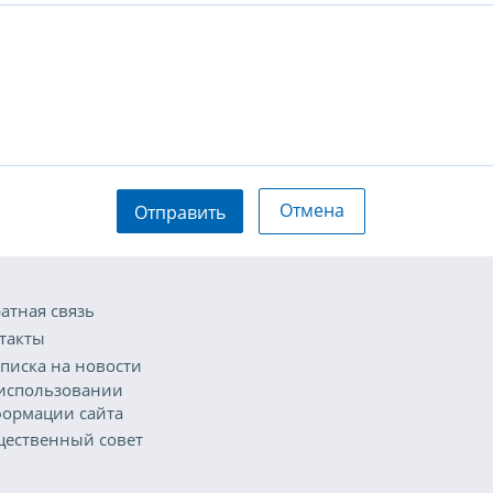
Отмена
Отправить
атная связь
такты
писка на новости
использовании
ормации сайта
ественный совет