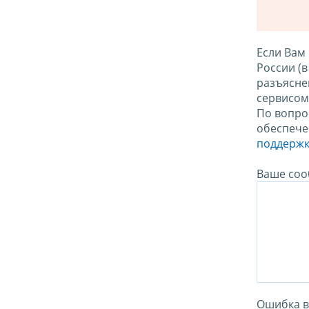
Если Вам
России (
разъясне
сервисо
По вопро
обеспече
поддержк
Ваше соо
Ошибка в 