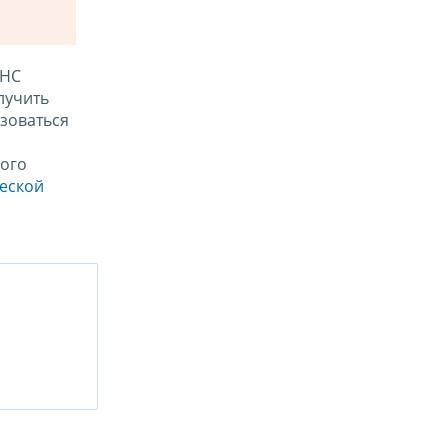
ФНС
лучить
зоваться
ого
ческой