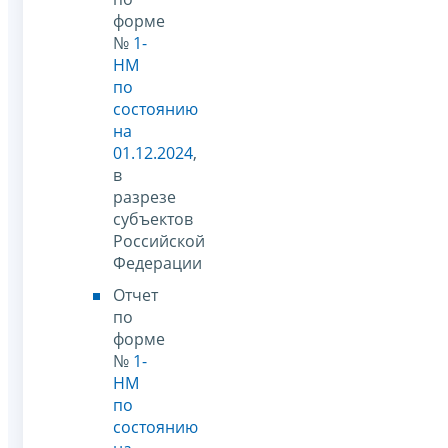
форме
№
1-
НМ
по
состоянию
на
01.12.2024
,
в
разрезе
субъектов
Российской
Федерации
Отчет
по
форме
№
1-
НМ
по
состоянию