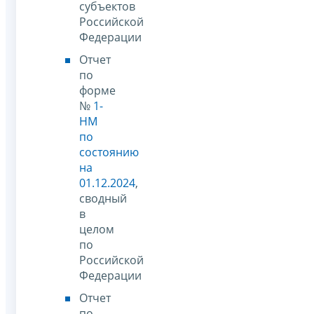
субъектов
Российской
Федерации
Отчет
по
форме
№
1-
НМ
по
состоянию
на
01.12.2024
,
сводный
в
целом
по
Российской
Федерации
Отчет
по