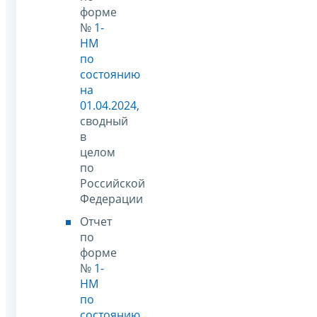
форме
№
1-
НМ
по
состоянию
на
01.04.2024
,
сводный
в
целом
по
Российской
Федерации
Отчет
по
форме
№
1-
НМ
по
состоянию