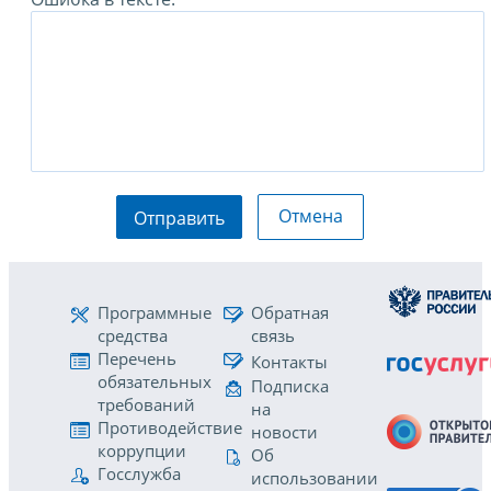
Отмена
Отправить
Программные
Обратная
средства
связь
Перечень
Контакты
обязательных
Подписка
требований
на
Противодействие
новости
коррупции
Об
Госслужба
использовании