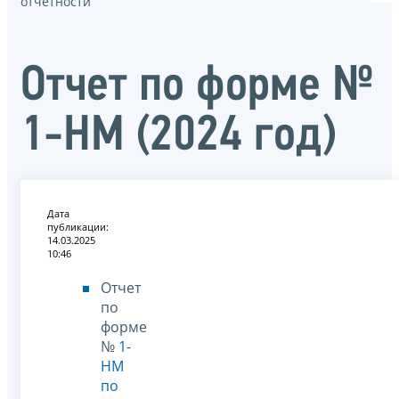
отчётности
Отчет по форме №
1-НМ (2024 год)
Дата
публикации:
14.03.2025
10:46
Отчет
по
форме
№
1-
НМ
по