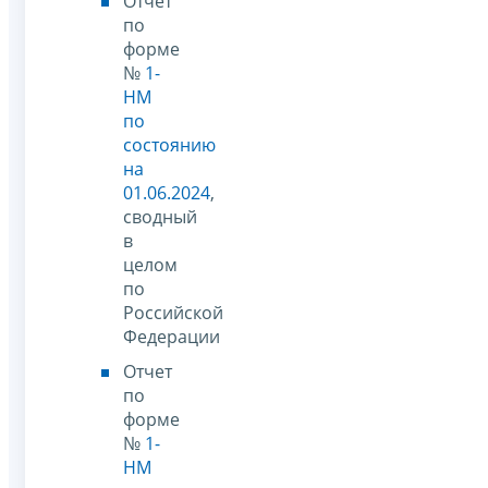
Отчет
по
форме
№
1-
НМ
по
состоянию
на
01.06.2024
,
сводный
в
целом
по
Российской
Федерации
Отчет
по
форме
№
1-
НМ