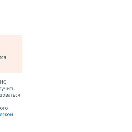
тся
ФНС
лучить
зоваться
ого
ческой