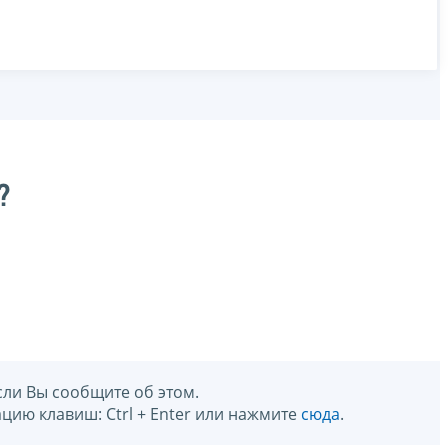
?
сли Вы сообщите об этом.
цию клавиш: Ctrl + Enter или нажмите
сюда
.