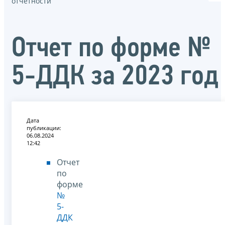
отчётности
Отчет по форме №
5-ДДК за 2023 год
Дата
публикации:
06.08.2024
12:42
Отчет
по
форме
№
5-
ДДК