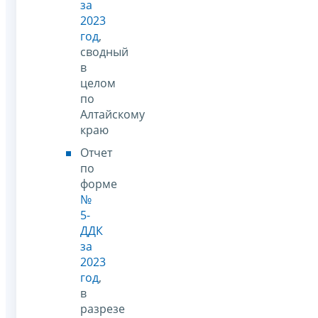
за
2023
год
,
сводный
в
целом
по
Алтайскому
краю
Отчет
по
форме
№
5-
ДДК
за
2023
год
,
в
разрезе