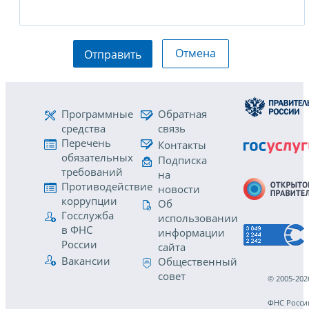
Отмена
Отправить
Программные
Обратная
средства
связь
Перечень
Контакты
обязательных
Подписка
требований
на
Противодействие
новости
коррупции
Об
Госслужба
использовании
в ФНС
информации
России
сайта
Вакансии
Общественный
совет
© 2005-202
ФНС Росси