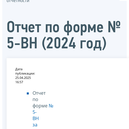
отчётности
Отчет по форме №
5-ВН (2024 год)
Дата
публикации:
25.04.2025
16:57
Отчет
по
форме
№
5-
ВН
за