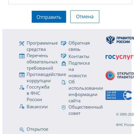
Отмена
Отправить
Программные
Обратная
средства
связь
Перечень
Контакты
обязательных
Подписка
требований
на
Противодействие
новости
коррупции
Об
Госслужба
использовании
в ФНС
информации
России
сайта
Вакансии
Общественный
совет
© 2005-202
ФНС Росси
Открытое