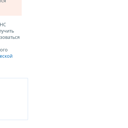
тся
ФНС
лучить
зоваться
ого
ческой