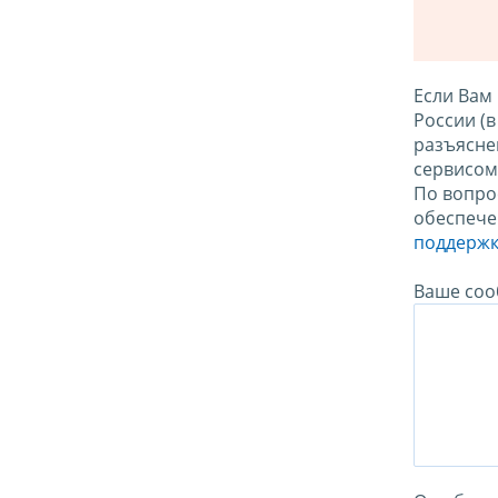
Если Вам
России (
разъясне
сервисо
По вопро
обеспече
поддержк
Ваше соо