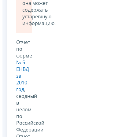
она может
содержать
устаревшую
информацию.
Отчет
по
форме
№ 5-
ЕНВД
за
2010
год
,
сводный
в
целом
по
Российской
Федерации
Отчет