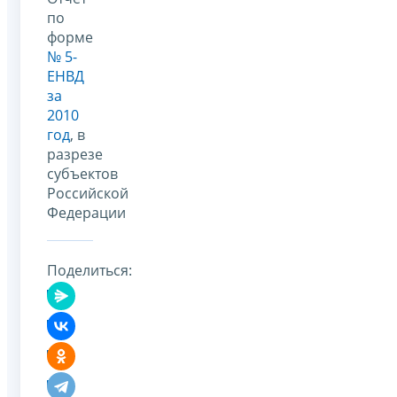
по
форме
№ 5-
ЕНВД
за
2010
год
, в
разрезе
субъектов
Российской
Федерации
Поделиться: