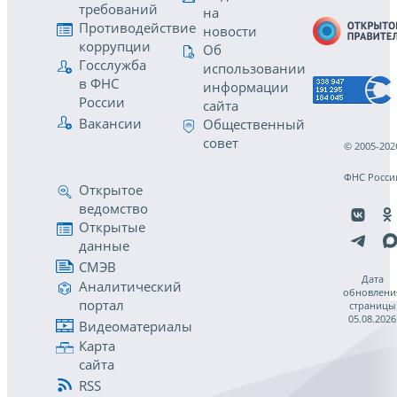
требований
на
Противодействие
новости
коррупции
Об
Госслужба
использовании
в ФНС
информации
России
сайта
Вакансии
Общественный
совет
© 2005-202
ФНС Росси
Открытое
ведомство
Открытые
данные
СМЭВ
Дата
Аналитический
обновлени
портал
страницы
05.08.2026
Видеоматериалы
Карта
сайта
RSS