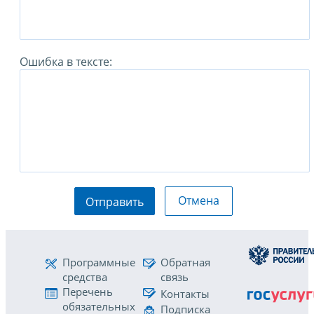
Ошибка в тексте:
Отмена
Отправить
Программные
Обратная
средства
связь
Перечень
Контакты
обязательных
Подписка