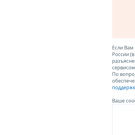
Если Вам
России (
разъясне
сервисо
По вопро
обеспече
поддержк
Ваше соо