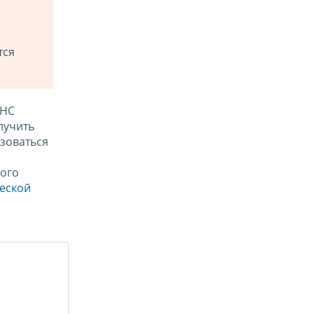
тся
ФНС
лучить
зоваться
ого
ческой