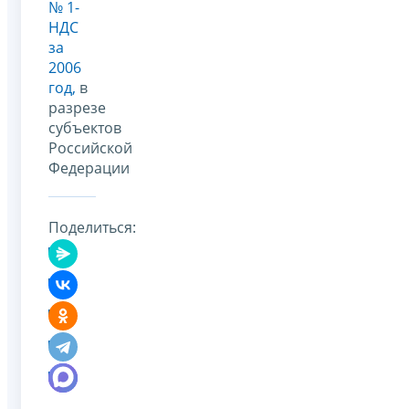
№ 1-
НДС
за
2006
год,
в
разрезе
субъектов
Российской
Федерации
Поделиться: