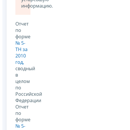
информацию.
Отчет
по
форме
№ 5-
ТН за
2010
год,
сводный
в
целом
по
Российской
Федерации
Отчет
по
форме
№ 5-