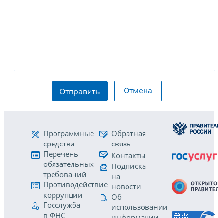
Отмена
Отправить
Программные
Обратная
средства
связь
Перечень
Контакты
обязательных
Подписка
требований
на
Противодействие
новости
коррупции
Об
Госслужба
использовании
в ФНС
информации