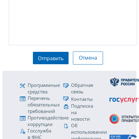
Отмена
Отправить
Программные
Обратная
средства
связь
Перечень
Контакты
обязательных
Подписка
требований
на
Противодействие
новости
коррупции
Об
Госслужба
использовании
в ФНС
информации