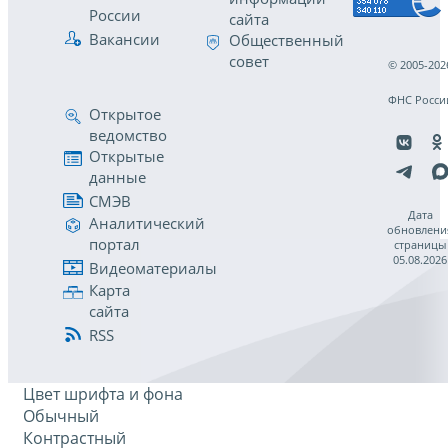
России
сайта
Вакансии
Общественный
совет
© 2005-202
ФНС Росси
Открытое
ведомство
Открытые
данные
СМЭВ
Дата
Аналитический
обновлени
портал
страницы
05.08.2026
Видеоматериалы
Карта
сайта
RSS
Цвет шрифта и фона
Обычный
Контрастный