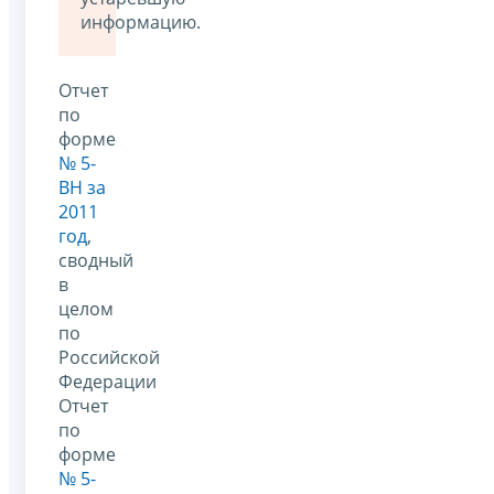
информацию.
Отчет
по
форме
№ 5-
ВН за
2011
год
,
сводный
в
целом
по
Российской
Федерации
Отчет
по
форме
№ 5-