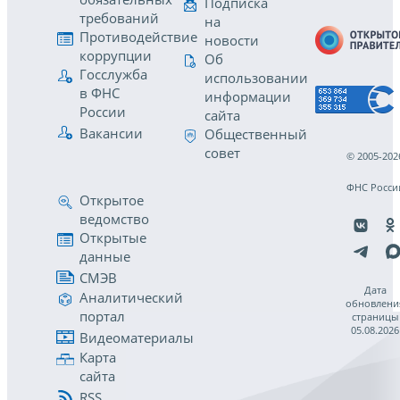
Подписка
требований
на
Противодействие
новости
коррупции
Об
Госслужба
использовании
в ФНС
информации
России
сайта
Вакансии
Общественный
совет
© 2005-202
ФНС Росси
Открытое
ведомство
Открытые
данные
СМЭВ
Дата
Аналитический
обновлени
портал
страницы
05.08.2026
Видеоматериалы
Карта
сайта
RSS