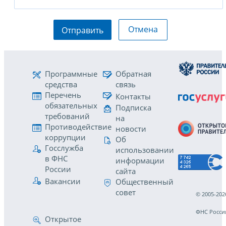
Отмена
Отправить
Программные
Обратная
средства
связь
Перечень
Контакты
обязательных
Подписка
требований
на
Противодействие
новости
коррупции
Об
Госслужба
использовании
в ФНС
информации
России
сайта
Вакансии
Общественный
совет
© 2005-202
ФНС Росси
Открытое