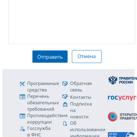
Отмена
Отправить
Программные
Обратная
средства
связь
Перечень
Контакты
обязательных
Подписка
требований
на
Противодействие
новости
коррупции
Об
Госслужба
использовании
в ФНС
информации