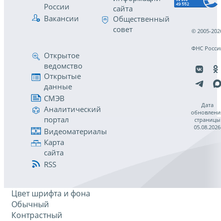
России
сайта
Вакансии
Общественный
совет
© 2005-202
ФНС Росси
Открытое
ведомство
Открытые
данные
СМЭВ
Дата
Аналитический
обновлени
портал
страницы
05.08.2026
Видеоматериалы
Карта
сайта
RSS
Цвет шрифта и фона
Обычный
Контрастный