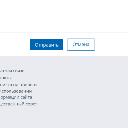
Отмена
Отправить
атная связь
такты
писка на новости
использовании
ормации сайта
ественный совет