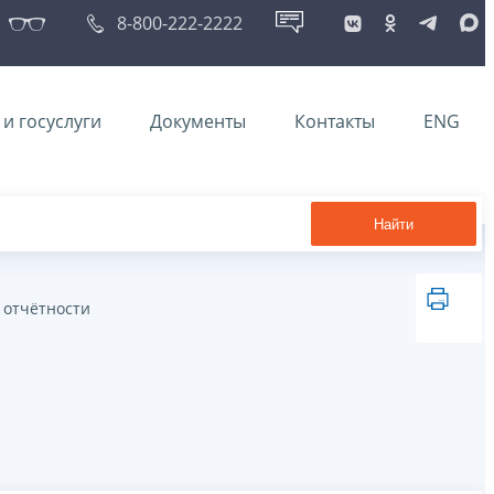
8-800-222-2222
и госуслуги
Документы
Контакты
ENG
Найти
 отчётности