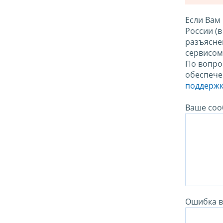
Если Вам
России (
разъясне
сервисо
По вопро
обеспече
поддержк
Ваше соо
Ошибка в 