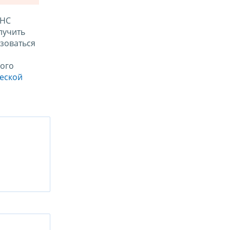
ФНС
лучить
зоваться
ого
ческой