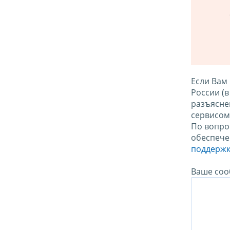
Если Вам
России (
разъясне
сервисо
По вопро
обеспече
поддержк
Ваше соо