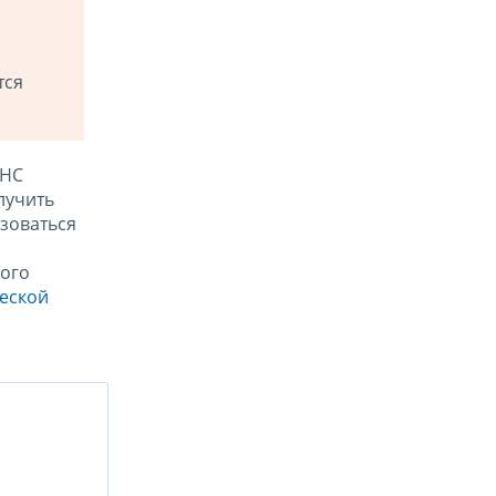
тся
ФНС
лучить
зоваться
ого
ческой