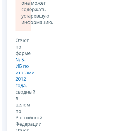
она может
содержать
устаревшую
информацию.
Отчет
по
форме
№ 5-
ИБ по
итогами
2012
года
,
сводный
в
целом
по
Российской
Федерации
Отчет