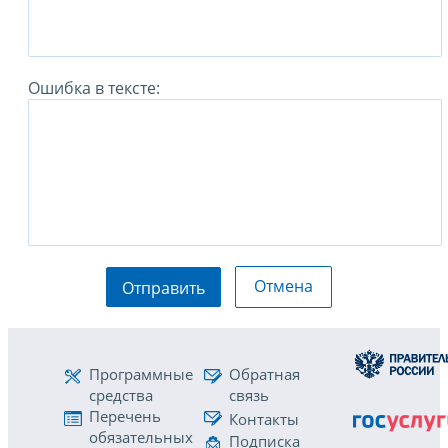
Ошибка в тексте:
Отмена
Отправить
Программные
Обратная
средства
связь
Перечень
Контакты
обязательных
Подписка