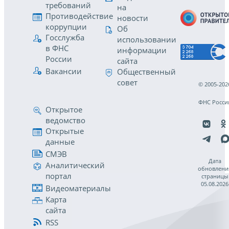
требований
на
Противодействие
новости
коррупции
Об
Госслужба
использовании
в ФНС
информации
России
сайта
Вакансии
Общественный
совет
© 2005-202
ФНС Росси
Открытое
ведомство
Открытые
данные
СМЭВ
Дата
Аналитический
обновлени
портал
страницы
05.08.2026
Видеоматериалы
Карта
сайта
RSS