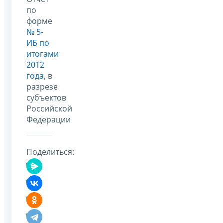
по
форме
№ 5-
ИБ по
итогами
2012
года
, в
разрезе
субъектов
Российской
Федерации
Поделиться: