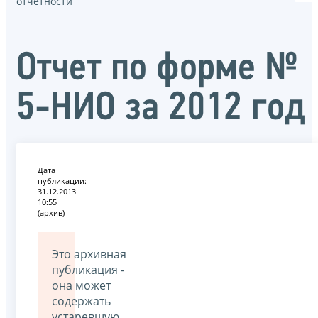
отчётности
Oтчет по форме №
5-НИО за 2012 год
Дата
публикации:
31.12.2013
10:55
(архив)
Это архивная
публикация -
она может
содержать
устаревшую