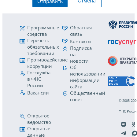
Отмена
Отправить
Программные
Обратная
средства
связь
Перечень
Контакты
обязательных
Подписка
требований
на
Противодействие
новости
коррупции
Об
Госслужба
использовании
в ФНС
информации
России
сайта
Вакансии
Общественный
совет
© 2005-202
ФНС Росси
Открытое
ведомство
Открытые
данные