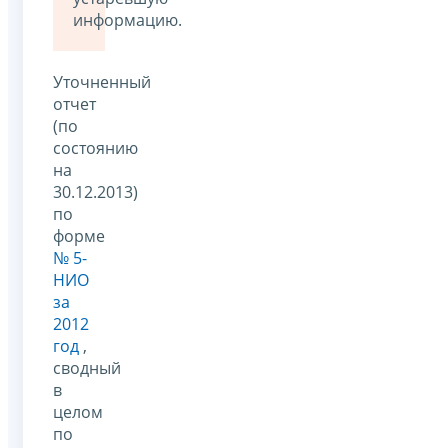
информацию.
Уточненный
отчет
(по
состоянию
на
30.12.2013)
по
форме
№ 5-
НИО
за
2012
год
,
сводный
в
целом
по