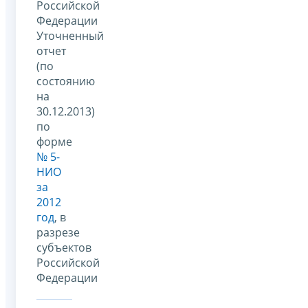
Российской
Федерации
Уточненный
отчет
(по
состоянию
на
30.12.2013)
по
форме
№ 5-
НИО
за
2012
год
, в
разрезе
субъектов
Российской
Федерации