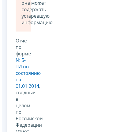
она может
содержать
устаревшую
информацию.
Отчет
по
форме
№ 5-
ТИ по
состоянию
на
01.01.2014
,
сводный
в
целом
по
Российской
Федерации
Отчет