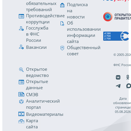
обязательных
Подписка
требований
на
Противодействие
новости
коррупции
Об
Госслужба
использовании
в ФНС
информации
России
сайта
Вакансии
Общественный
совет
© 2005-202
ФНС Росси
Открытое
ведомство
Открытые
данные
СМЭВ
Дата
Аналитический
обновлени
портал
страницы
05.08.2026
Видеоматериалы
Карта
сайта