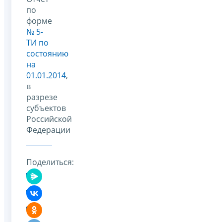
по
форме
№ 5-
ТИ по
состоянию
на
01.01.2014
,
в
разрезе
субъектов
Российской
Федерации
Поделиться: