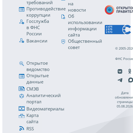
требований
на
Противодействие
новости
коррупции
Об
Госслужба
использовании
в ФНС
информации
России
сайта
Вакансии
Общественный
совет
© 2005-202
ФНС Росси
Открытое
ведомство
Открытые
данные
СМЭВ
Дата
Аналитический
обновлени
портал
страницы
05.08.2026
Видеоматериалы
Карта
сайта
RSS