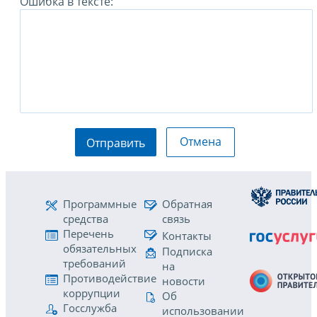
Ошибка в тексте:
Отмена
Отправить
Программные
Обратная
средства
связь
Перечень
Контакты
обязательных
Подписка
требований
на
Противодействие
новости
коррупции
Об
Госслужба
использовании