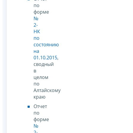
по
форме
№
2-
НК
по
состоянию
на
01.10.2015
,
сводный
в
целом
по
Алтайскому
краю
Отчет
по
форме
№
2-