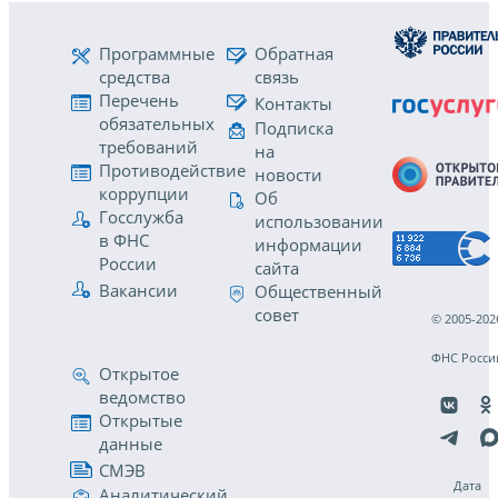
Программные
Обратная
средства
связь
Перечень
Контакты
обязательных
Подписка
требований
на
Противодействие
новости
коррупции
Об
Госслужба
использовании
в ФНС
информации
России
сайта
Вакансии
Общественный
совет
© 2005-202
ФНС Росси
Открытое
ведомство
Открытые
данные
СМЭВ
Дата
Аналитический