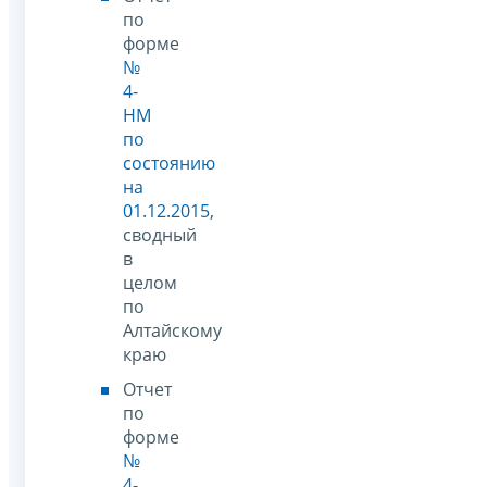
по
форме
№
4-
НМ
по
состоянию
на
01.12.2015
,
сводный
в
целом
по
Алтайскому
краю
Отчет
по
форме
№
4-