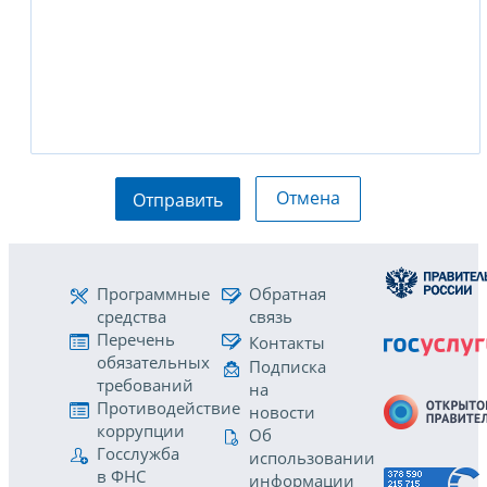
Отмена
Отправить
Программные
Обратная
средства
связь
Перечень
Контакты
обязательных
Подписка
требований
на
Противодействие
новости
коррупции
Об
Госслужба
использовании
в ФНС
информации