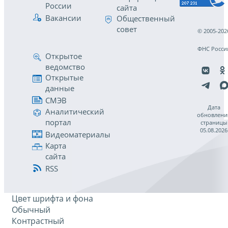
России
сайта
Вакансии
Общественный
совет
© 2005-202
ФНС Росси
Открытое
ведомство
Открытые
данные
СМЭВ
Дата
Аналитический
обновлени
портал
страницы
05.08.2026
Видеоматериалы
Карта
сайта
RSS
Цвет шрифта и фона
Обычный
Контрастный