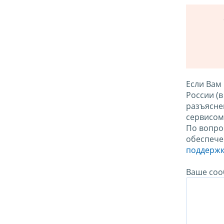
Если Вам
России (
разъясне
сервисо
По вопро
обеспече
поддержк
Ваше соо