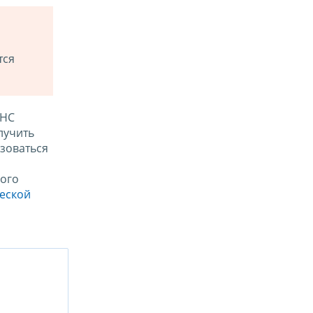
тся
ФНС
лучить
зоваться
ого
ческой