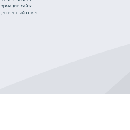
ормации сайта
ественный совет