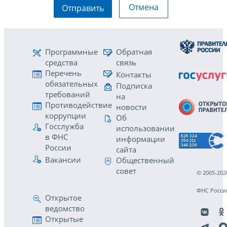
Отмена
Отправить
Программные
Обратная
средства
связь
Перечень
Контакты
обязательных
Подписка
требований
на
Противодействие
новости
коррупции
Об
Госслужба
использовании
в ФНС
информации
России
сайта
Вакансии
Общественный
совет
© 2005-202
ФНС Росси
Открытое
ведомство
Открытые