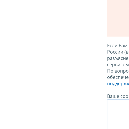
Если Вам
России (
разъясне
сервисо
По вопро
обеспече
поддержк
Ваше соо