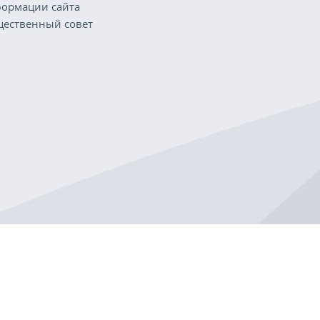
ормации сайта
ественный совет