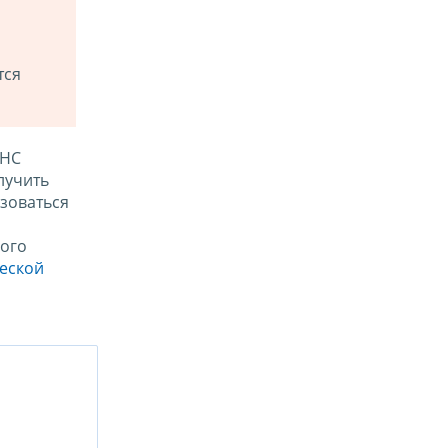
тся
ФНС
лучить
зоваться
ого
ческой