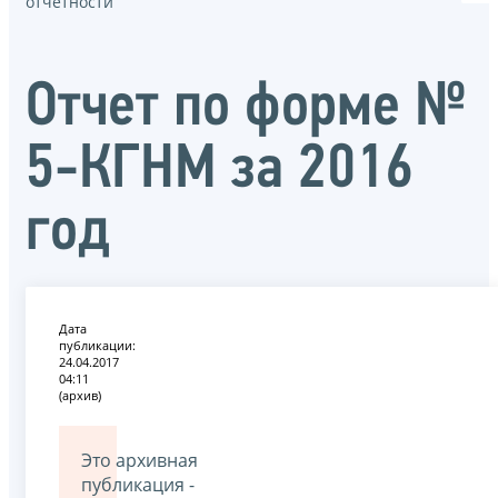
отчётности
Отчет по форме №
5-КГНМ за 2016
год
Дата
публикации:
24.04.2017
04:11
(архив)
Это архивная
публикация -