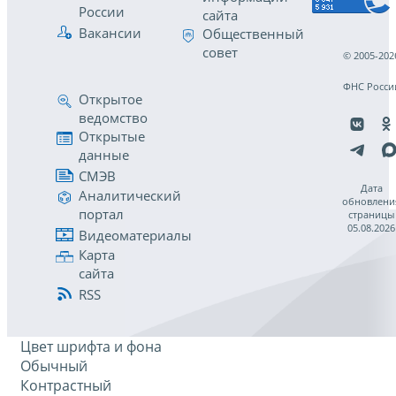
России
сайта
Вакансии
Общественный
совет
© 2005-202
ФНС Росси
Открытое
ведомство
Открытые
данные
СМЭВ
Дата
Аналитический
обновлени
портал
страницы
05.08.2026
Видеоматериалы
Карта
сайта
RSS
Цвет шрифта и фона
Обычный
Контрастный