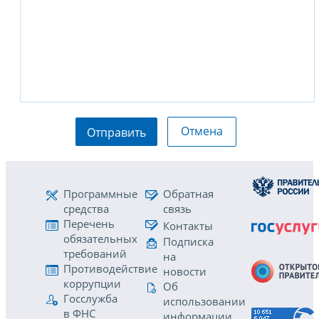
Отмена
Отправить
Программные
Обратная
средства
связь
Перечень
Контакты
обязательных
Подписка
требований
на
Противодействие
новости
коррупции
Об
Госслужба
использовании
в ФНС
информации