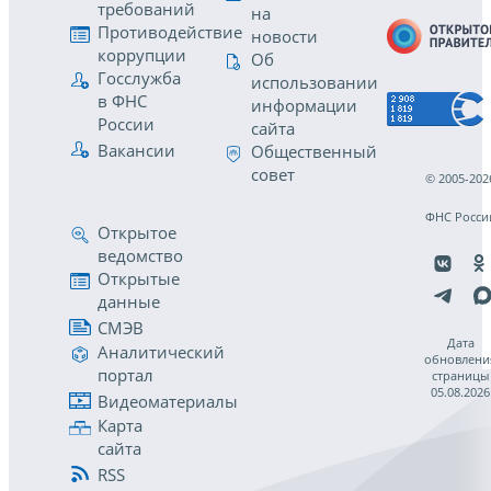
требований
на
Противодействие
новости
коррупции
Об
Госслужба
использовании
в ФНС
информации
России
сайта
Вакансии
Общественный
совет
© 2005-202
ФНС Росси
Открытое
ведомство
Открытые
данные
СМЭВ
Дата
Аналитический
обновлени
портал
страницы
05.08.2026
Видеоматериалы
Карта
сайта
RSS