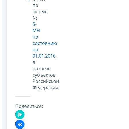
по
форме
№
5-
МН
по
состоянию
на
01.01.2016
,
в
разрезе
субъектов
Российской
Федерации
Поделиться: