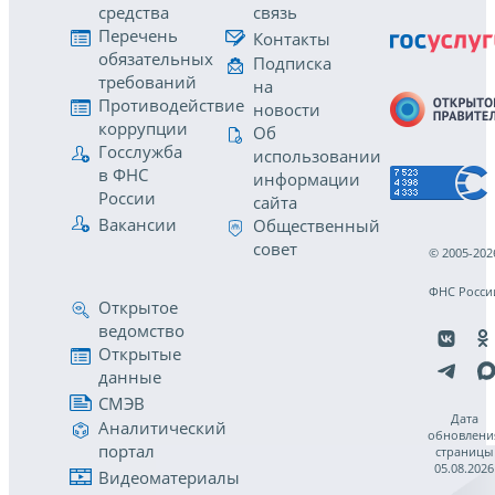
средства
связь
Перечень
Контакты
обязательных
Подписка
требований
на
Противодействие
новости
коррупции
Об
Госслужба
использовании
в ФНС
информации
России
сайта
Вакансии
Общественный
совет
© 2005-202
ФНС Росси
Открытое
ведомство
Открытые
данные
СМЭВ
Дата
Аналитический
обновлени
портал
страницы
05.08.2026
Видеоматериалы