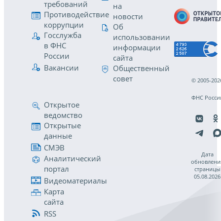
требований
на
Противодействие
новости
коррупции
Об
Госслужба
использовании
в ФНС
информации
России
сайта
Вакансии
Общественный
совет
© 2005-202
ФНС Росси
Открытое
ведомство
Открытые
данные
СМЭВ
Дата
Аналитический
обновлени
портал
страницы
05.08.2026
Видеоматериалы
Карта
сайта
RSS