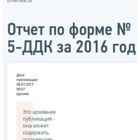
отчётности
Отчет по форме №
5-ДДК за 2016 год
Дата
публикации:
06.07.2017
06:07
(архив)
Это архивная
публикация -
она может
содержать
устаревшую