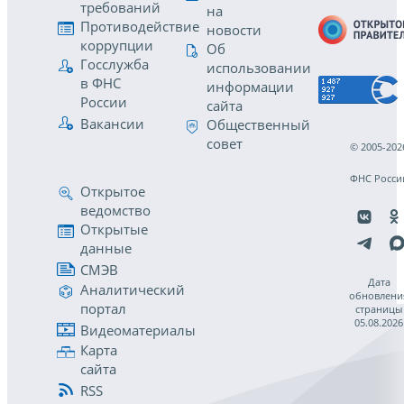
требований
на
Противодействие
новости
коррупции
Об
Госслужба
использовании
в ФНС
информации
России
сайта
Вакансии
Общественный
совет
© 2005-202
ФНС Росси
Открытое
ведомство
Открытые
данные
СМЭВ
Дата
Аналитический
обновлени
портал
страницы
05.08.2026
Видеоматериалы
Карта
сайта
RSS