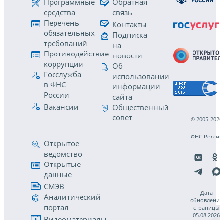
Программные
Обратная
средства
связь
Перечень
Контакты
обязательных
Подписка
требований
на
Противодействие
новости
коррупции
Об
Госслужба
использовании
в ФНС
информации
России
сайта
Вакансии
Общественный
совет
© 2005-202
ФНС Росси
Открытое
ведомство
Открытые
данные
СМЭВ
Дата
Аналитический
обновлени
портал
страницы
05.08.2026
Видеоматериалы