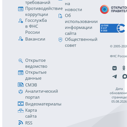
требований
на
Противодействие
новости
коррупции
Об
Госслужба
использовании
в ФНС
информации
России
сайта
Вакансии
Общественный
совет
© 2005-202
ФНС Росси
Открытое
ведомство
Открытые
данные
СМЭВ
Дата
Аналитический
обновлени
портал
страницы
05.08.2026
Видеоматериалы
Карта
сайта
RSS