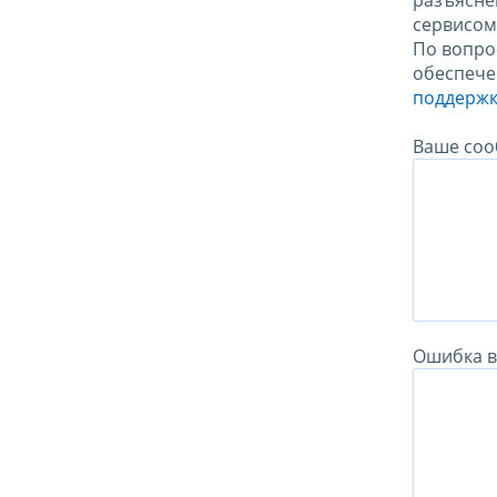
разъясне
сервисо
По вопро
обеспече
поддержк
Ваше соо
Ошибка в 