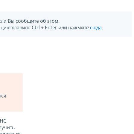
сли Вы сообщите об этом.
цию клавиш: Ctrl + Enter или нажмите
сюда
.
тся
ФНС
лучить