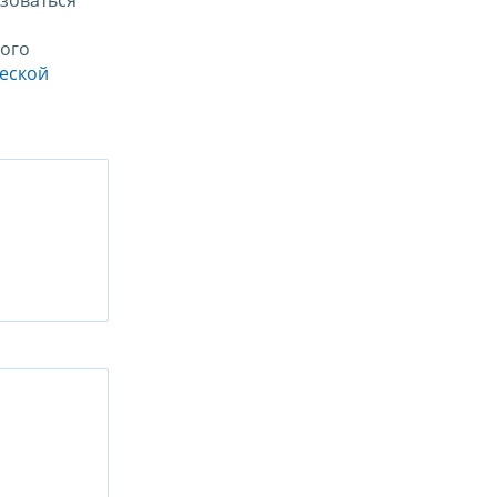
зоваться
ого
ческой