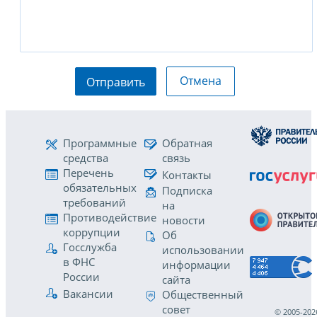
Отмена
Отправить
Программные
Обратная
средства
связь
Перечень
Контакты
обязательных
Подписка
требований
на
Противодействие
новости
коррупции
Об
Госслужба
использовании
в ФНС
информации
России
сайта
Вакансии
Общественный
совет
© 2005-202