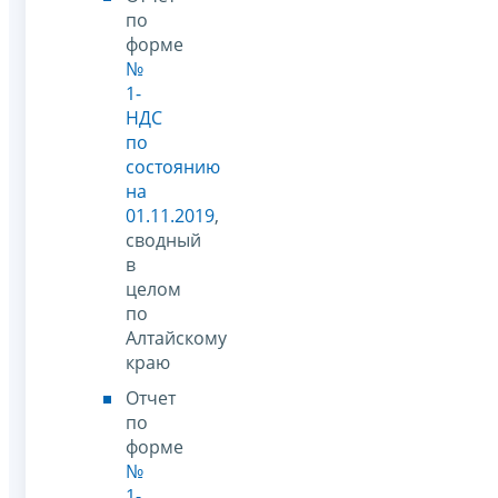
по
форме
№
1-
НДС
по
состоянию
на
01.11.2019
,
сводный
в
целом
по
Алтайскому
краю
Отчет
по
форме
№
1-