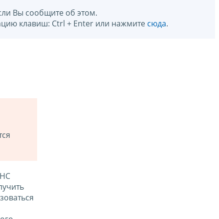
сли Вы сообщите об этом.
цию клавиш: Ctrl + Enter или нажмите
сюда
.
тся
ФНС
лучить
зоваться