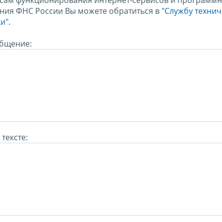
сам функционирования интернет-сервисов и программн
ния ФНС России Вы можете обратиться в
"Службу техни
и".
бщение:
тексте: