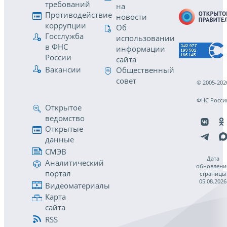
требований
на
Противодействие
новости
коррупции
Об
Госслужба
использовании
в ФНС
информации
России
сайта
Вакансии
Общественный
совет
© 2005-202
ФНС Росси
Открытое
ведомство
Открытые
данные
СМЭВ
Дата
Аналитический
обновлени
портал
страницы
05.08.2026
Видеоматериалы
Карта
сайта
RSS