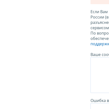
Если Вам
России (
разъясне
сервисо
По вопро
обеспече
поддержк
Ваше соо
Ошибка в 