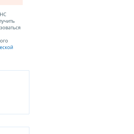
ФНС
лучить
зоваться
ого
ческой