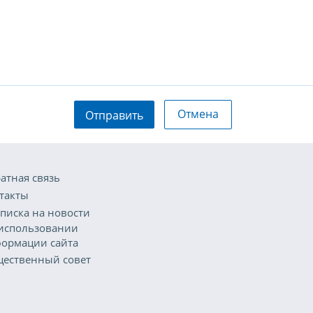
Отмена
Отправить
атная связь
такты
писка на новости
использовании
ормации сайта
ественный совет