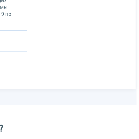
щих
емы
19 по
?