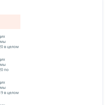
щих
емы
20 в целом
щих
емы
20 по
щих
емы
19 в целом