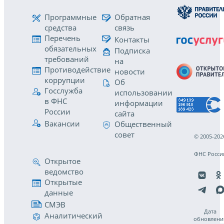
Программные
Обратная
средства
связь
Перечень
Контакты
обязательных
Подписка
требований
на
Противодействие
новости
коррупции
Об
Госслужба
использовании
в ФНС
информации
России
сайта
Вакансии
Общественный
совет
© 2005-202
ФНС Росси
Открытое
ведомство
Открытые
данные
СМЭВ
Дата
Аналитический
обновлени