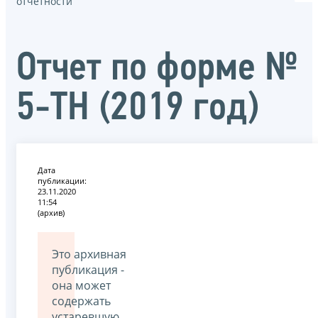
отчётности
Отчет по форме №
5-ТН (2019 год)
Дата
публикации:
23.11.2020
11:54
(архив)
Это архивная
публикация -
она может
содержать
устаревшую