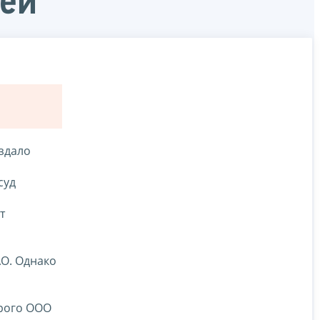
лей
оздало
суд
т
О. Однако
орого ООО