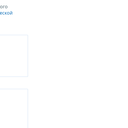
ого
ческой