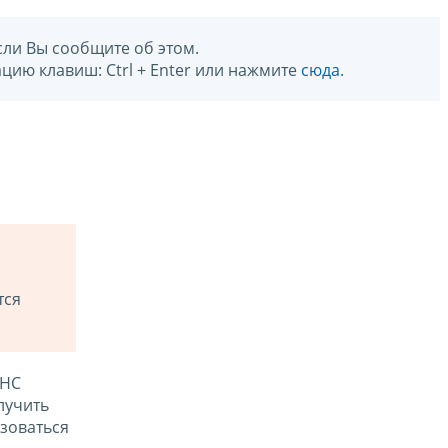
сли Вы сообщите об этом.
цию клавиш: Ctrl + Enter или нажмите
сюда
.
тся
ФНС
лучить
зоваться