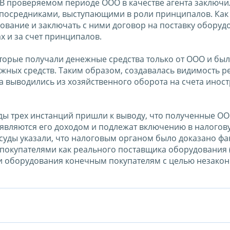
В проверяемом периоде ООО в качестве агента заключи
-посредниками, выступающими в роли принципалов. Как
ование и заключать с ними договор на поставку оборуд
х и за счет принципалов.
торые получали денежные средства только от ООО и бы
ных средств. Таким образом, создавалась видимость р
а выводились из хозяйственного оборота на счета инос
ды трех инстанций пришли к выводу, что полученные О
являются его доходом и подлежат включению в налогов
 суды указали, что налоговым органом было доказано фа
окупателями как реального поставщика оборудования (т
и оборудования конечным покупателям с целью незако