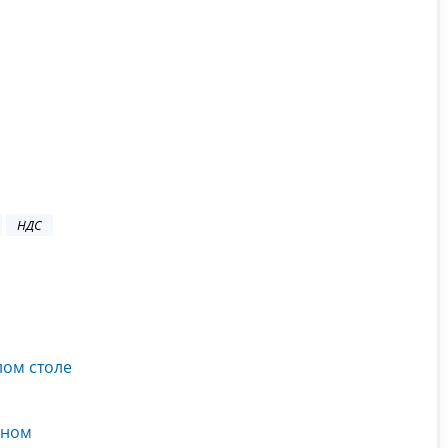
НДС
лом столе
жном