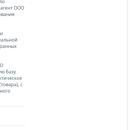
ло
 агент ООО
ования
ли
еальной
транных
ОО
ую базу
ктическое
овара), с
нного