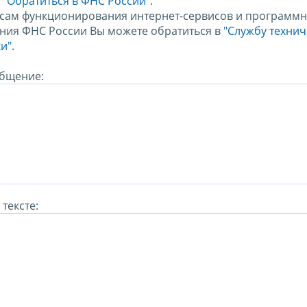
м
"Обратиться в ФНС России"
.
сам функционирования интернет-сервисов и программн
ния ФНС России Вы можете обратиться в
"Службу техни
и".
бщение:
тексте: