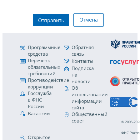
Отмена
Отправить
Программные
Обратная
средства
связь
Перечень
Контакты
обязательных
Подписка
требований
на
Противодействие
новости
коррупции
Об
Госслужба
использовании
в ФНС
информации
России
сайта
Вакансии
Общественный
совет
© 2005-202
ФНС Росси
Открытое