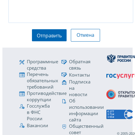
Отмена
Отправить
Программные
Обратная
средства
связь
Перечень
Контакты
обязательных
Подписка
требований
на
Противодействие
новости
коррупции
Об
Госслужба
использовании
в ФНС
информации
России
сайта
Вакансии
Общественный
совет
© 2005-202