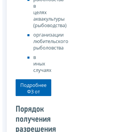
в
целях
аквакультуры
(рыбоводства)
организации
любительского
рыболовства
в
иных
случаях
Подробнее
ФЗ от
20.12.2004
№ 166-ФЗ
Порядок
получения
разрешения