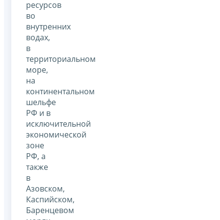
ресурсов
во
внутренних
водах,
в
территориальном
море,
на
континентальном
шельфе
РФ и в
исключительной
экономической
зоне
РФ, а
также
в
Азовском,
Каспийском,
Баренцевом