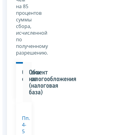
на 85
процентов
суммы
сбора,
исчисленной
по
полученному
разрешению.
Ставка
Объект
сбора
налогообложения
(налоговая
база)
Пп.
4-
5