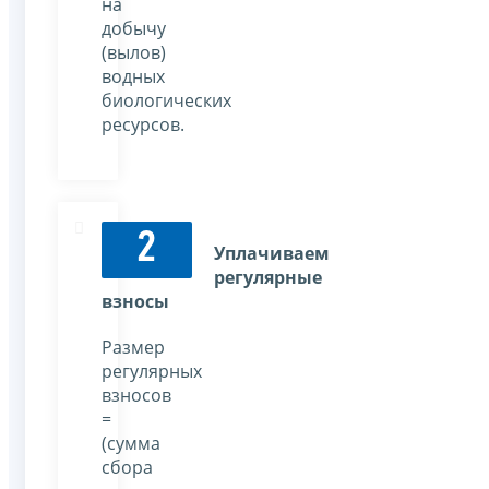
на
добычу
(вылов)
водных
биологических
ресурсов.
2
Уплачиваем
регулярные
взносы
Размер
регулярных
взносов
=
(сумма
сбора