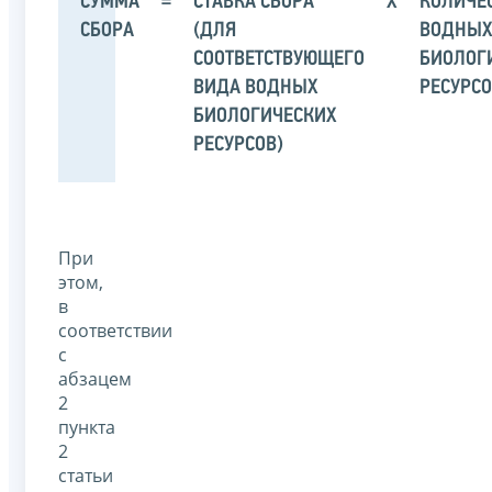
СУММА
=
СТАВКА СБОРА
X
КОЛИЧЕ
СБОРА
(ДЛЯ
ВОДНЫ
СООТВЕТСТВУЮЩЕГО
БИОЛОГ
ВИДА ВОДНЫХ
РЕСУРС
БИОЛОГИЧЕСКИХ
РЕСУРСОВ)
При
этом,
в
соответствии
с
абзацем
2
пункта
2
статьи