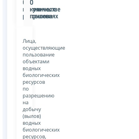
О
О
полученных
количестве
разрешениях
прилова
Лица,
осуществляющие
пользование
объектами
водных
биологических
ресурсов
по
разрешению
на
добычу
(вылов)
водных
биологических
ресурсов,