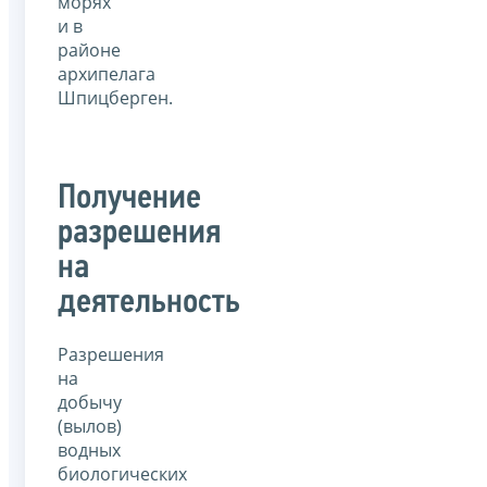
морях
и в
районе
архипелага
Шпицберген.
Получение
разрешения
на
деятельность
Разрешения
на
добычу
(вылов)
водных
биологических