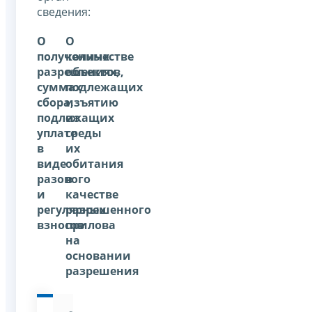
сведения:
О
О
полученных
количестве
разрешениях,
объектов,
суммах
подлежащих
сбора,
изъятию
подлежащих
из
уплате
среды
в
их
виде
обитания
разового
в
и
качестве
регулярных
разрешенного
взносов
прилова
на
основании
разрешения