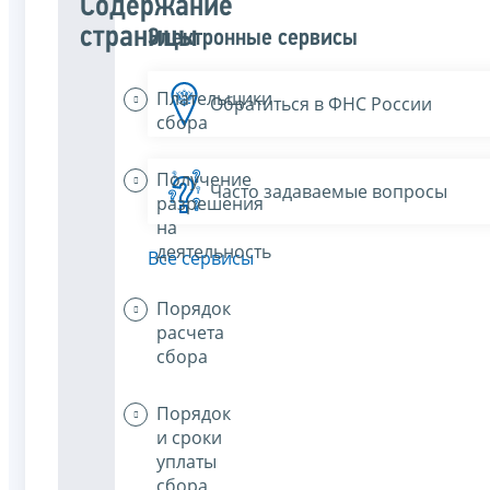
Содержание
страницы
Электронные сервисы
Плательщики
Обратиться в ФНС России
сбора
Получение
Часто задаваемые вопросы
разрешения
на
деятельность
Все сервисы
Порядок
расчета
сбора
Порядок
и сроки
уплаты
сбора