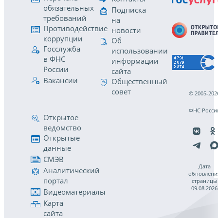
обязательных
Подписка
требований
на
Противодействие
новости
коррупции
Об
Госслужба
использовании
в ФНС
информации
России
сайта
Вакансии
Общественный
совет
© 2005-202
ФНС Росси
Открытое
ведомство
Открытые
данные
СМЭВ
Дата
Аналитический
обновлени
портал
страницы
09.08.2026
Видеоматериалы
Карта
сайта