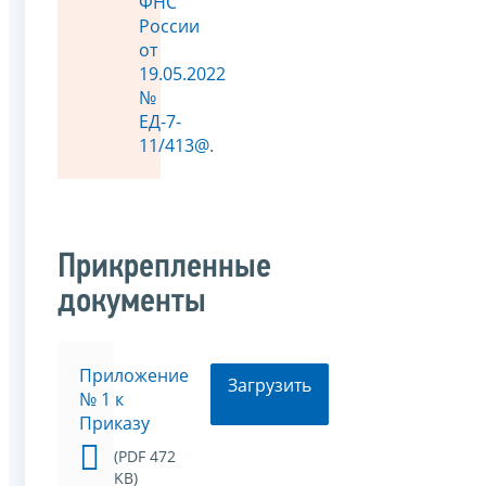
ФНС
России
от
19.05.2022
№
ЕД-7-
11/413@
.
Прикрепленные
документы
Приложение
Загрузить
№ 1 к
Приказу
(PDF 472
KB)