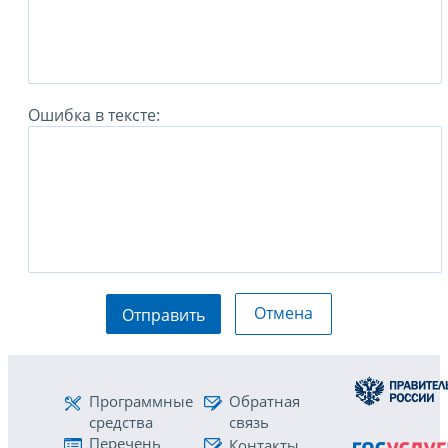
Ошибка в тексте:
Отмена
Отправить
Программные
Обратная
средства
связь
Перечень
Контакты