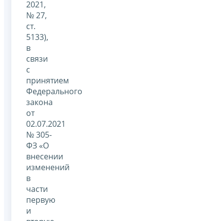
2021,
№ 27,
ст.
5133),
в
связи
с
принятием
Федерального
закона
от
02.07.2021
№ 305-
ФЗ «О
внесении
изменений
в
части
первую
и