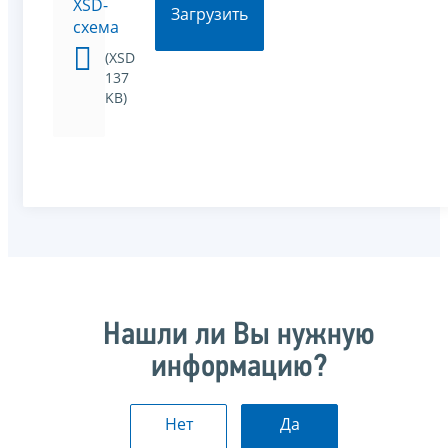
XSD-
Загрузить
схема
(XSD
137
KB)
Нашли ли Вы нужную
информацию?
Нет
Да