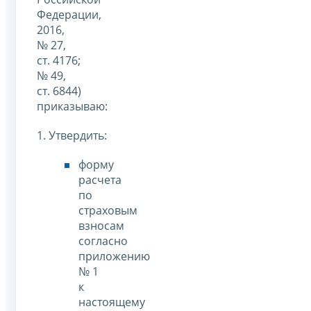
Федерации,
2016,
№ 27,
ст. 4176;
№ 49,
ст. 6844)
приказываю:
1. Утвердить:
форму
расчета
по
страховым
взносам
согласно
приложению
№ 1
к
настоящему