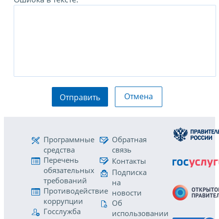
Отмена
Отправить
Программные
Обратная
средства
связь
Перечень
Контакты
обязательных
Подписка
требований
на
Противодействие
новости
коррупции
Об
Госслужба
использовании