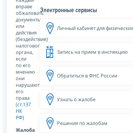
вправе
Электронные сервисы
обжаловать
документы
или
Личный кабинет для физических
действия
(бездействие)
налогового
Запись на прием в инспекцию
органа,
если
по его
мнению
Обратиться в ФНС России
они
нарушают
его
права
Узнать о жалобе
(
ст.137
НК
РФ
)
Решения по жалобам
Жалоба