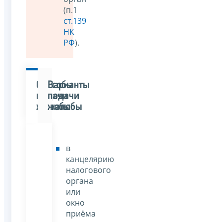
(п.1
ст.139
НК
РФ
).
Способы
Варианты
подачи
подачи
жалобы
жалобы
в
канцелярию
налогового
органа
или
окно
приёма