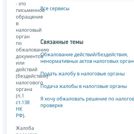
- это
Все сервисы
письменное
обращение
в
налоговый
орган
Связанные темы
по
обжалованию
Обжалование действий/бездействия,
документов
ненормативных актов налоговых орган
или
действий
Подать жалобу в налоговые органы
(бездействия)
налогового
Подача жалобы в налоговые органы
органа
(п.1
Я хочу обжаловать решение по налого
ст.138
проверке
НК
РФ
).
Жалоба