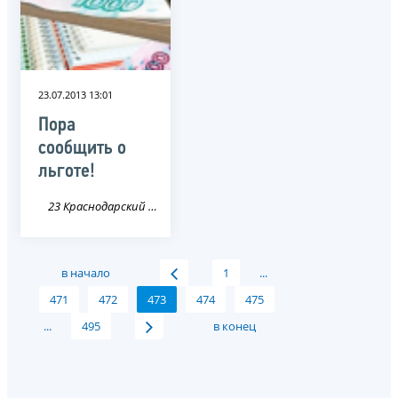
23.07.2013 13:01
Пора
сообщить о
льготе!
23 Краснодарский край
в начало
1
...
471
472
473
474
475
...
495
в конец