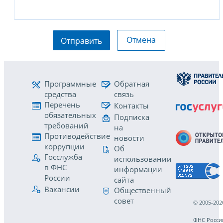
Отмена
Отправить
Программные
Обратная
средства
связь
Перечень
Контакты
обязательных
Подписка
требований
на
Противодействие
новости
коррупции
Об
Госслужба
использовании
в ФНС
информации
России
сайта
Вакансии
Общественный
совет
© 2005-202
ФНС Росси