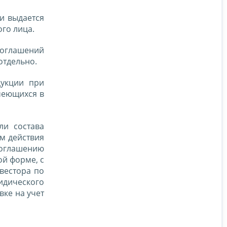
и выдается
ого лица.
 соглашений
отдельно.
дукции при
меющихся в
ли состава
м действия
соглашению
ой форме, с
вестора по
идического
вке на учет