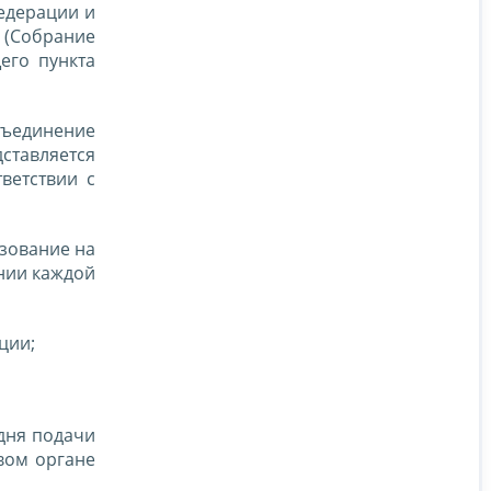
едерации и
(Собрание
его пункта
бъединение
ставляется
ветствии с
ьзование на
ении каждой
ции;
 дня подачи
овом органе