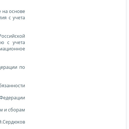
е на основе
ия с учета
Российской
ию с учета
рмационное
дерации по
бязанности
 Федерации
м и сборам
Э.Сердюков