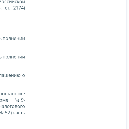
 Российской
 ст. 2174)
выполнении
выполнении
глашению о
 постановке
форме № 9-
Налогового
№ 52 (часть