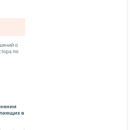
шений о
стора по
лнении
упающих в