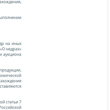
ахождения,
выполнении
др на иных
 «О недрах»
ии аукциона
продукции,
номической
нахождения
ставляются
ой статьи 7
 Российской