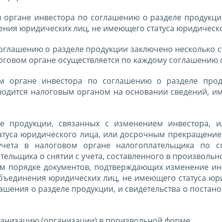
м органе инвестора по соглашению о разделе продукци
ения юридических лиц, не имеющего статуса юридическ
о соглашению о разделе продукции заключено несколько
алоговом органе осуществляется по каждому соглашению 
вом органе инвестора по соглашению о разделе про
водится налоговым органом на основании сведений, и
 продукции, связанных с изменением инвестора, и
атуса юридического лица, или досрочным прекращение
учета в налоговом органе налогоплательщика по 
ельщика о снятии с учета, составленного в произвольн
м порядке документов, подтверждающих изменение ин
объединения юридических лиц, не имеющего статуса юр
шения о разделе продукции, и свидетельства о постано
рганизацию (организации) в произвольной форме.