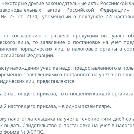
 некоторые другие законодательные акты Российской Ф
аконодательных актов Российской Федерации» 
№ 23, ст. 2174), упомянутый в подпункте 2.4 настоящ
ра по соглашению о разделе продукции выступает о
ского лица, то заявление о постановке на учет пред
динения юридических лиц, в налоговые органы в соот
 Российской Федерации.
есту нахождения участка недр, предоставленного в пол
временно с заявлениями о постановке на учет в отнош
идических лиц, представляются:
кта 2 настоящего приказа, - в отношении каждой организа
та 2 настоящего приказа, – в одном экземпляре.
вку налогоплательщика на учет в течение пяти дней со
к выдать Свидетельство о постановке на учет в налог
о форме № 9-СРПС.