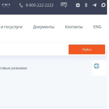
8-800-222-2222
и госуслуги
Документы
Контакты
ENG
Найти
логовым режимам