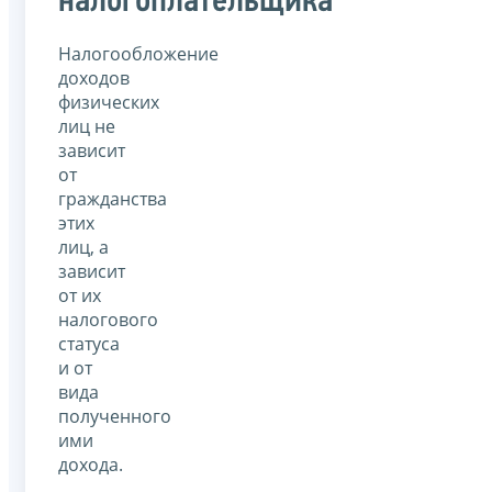
налогоплательщика
Налогообложение
доходов
физических
лиц не
зависит
от
гражданства
этих
лиц, а
зависит
от их
налогового
статуса
и от
вида
полученного
ими
дохода.