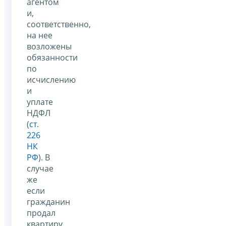
агентом
и,
соответственно,
на нее
возложены
обязанности
по
исчислению
и
уплате
НДФЛ
(
ст.
226
НК
РФ
). В
случае
же
если
гражданин
продал
квартиру,