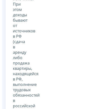
При
этом
доходы
бывают
от
источников
в РФ
(сдача
в
аренду
либо
продажа
квартиры,
находящейся
в РФ,
выполнение
трудовых
обязанностей
в
российской