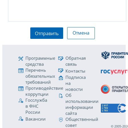
Отмена
Отправить
Программные
Обратная
средства
связь
Перечень
Контакты
обязательных
Подписка
требований
на
Противодействие
новости
коррупции
Об
Госслужба
использовании
в ФНС
информации
России
сайта
Вакансии
Общественный
совет
© 2005-202