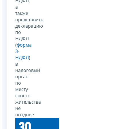
НДФЛ,
а
также
представить
декларацию
по
НДФЛ
(
форма
3-
НДФЛ
)
в
налоговый
орган
по
месту
своего
жительства
не
позднее
30