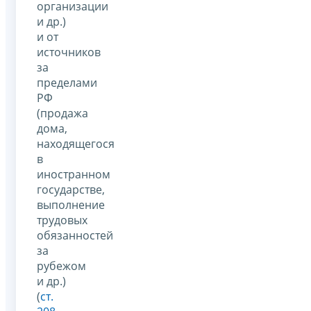
организации
и др.)
и от
источников
за
пределами
РФ
(продажа
дома,
находящегося
в
иностранном
государстве,
выполнение
трудовых
обязанностей
за
рубежом
и др.)
(
ст.