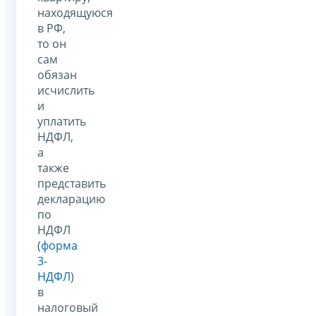
находящуюся
в РФ,
то он
сам
обязан
исчислить
и
уплатить
НДФЛ,
а
также
представить
декларацию
по
НДФЛ
(
форма
3-
НДФЛ
)
в
налоговый