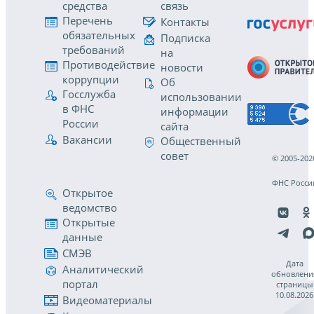
средства
связь
Перечень
Контакты
обязательных
Подписка
требований
на
Противодействие
новости
коррупции
Об
Госслужба
использовании
в ФНС
информации
России
сайта
Вакансии
Общественный
совет
© 2005-202
ФНС Росси
Открытое
ведомство
Открытые
данные
СМЭВ
Дата
Аналитический
обновлени
портал
страницы
10.08.2026
Видеоматериалы