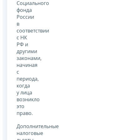
Социального
фонда
России
в
соответствии
с НК
РФ и
другими
законами,
начиная
с
периода,
когда
у лица
возникло
это
право.
Дополнительные
налоговые
льготы